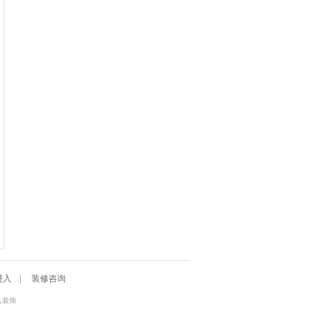
进入
|
装修咨询
入装饰