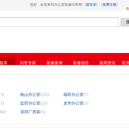
您好，欢迎来到办公室装修问答网! [
请登录
]
|
[
免费注册
]
网址进入18免费破解,芭乐视频APP下载IO
免
题库
问答专家
装修案例
装修报价
新闻资讯
联系
官
13)
南山办公室
(252)
福田办公室
(7)
11)
盐田办公室
(12)
龙华办公室
(1)
402)
深圳厂房装
(5)