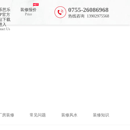
,芭乐视频APP下载黄色片
0755-26086968
系芭乐
装修报价
Price
PP官方
热线咨询 13902975568
站下载
进入
tact Us
厂房装修
常见问题
装修风水
装修知识