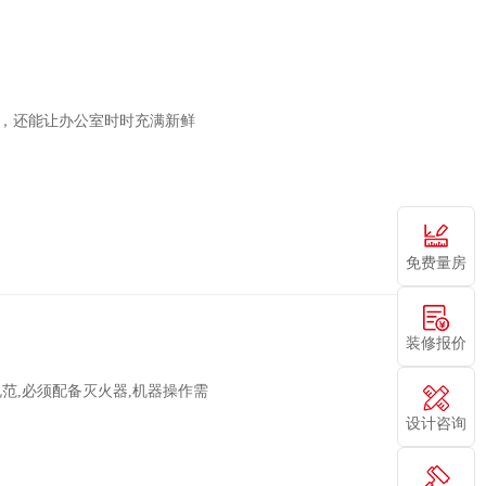
，还能让办公室时时充满新鲜
免费量房
装修报价
,必须配备灭火器,机器操作需
设计咨询