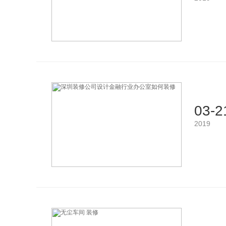
03-2
2019