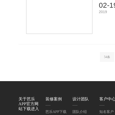
02-1
2019
54条
关于芭乐
装修案例
设计团队
客户中
APP官方网
站下载进入
芭乐APP下载
团队介绍
知名客户