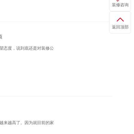
装修咨询
返回顶部
项
望态度，说到底还是对装修公
以说越来越高了。因为就目前的家