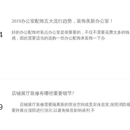
2019办公室配饰五大流行趋势，装饰美新办公室！
4
好的办公配饰对装点办公室是很重要的，不仅不需要花费太多的钱
感，因此需要适当的选购一些办公配饰来装饰一下办
店铺展厅装修有哪些重要细节?
9
店铺展厅装修需要隔离新的营业空间或贵宾休息室,按照消防规范
要跨展台顶部进行演示,以避免噪音影响谈判 不