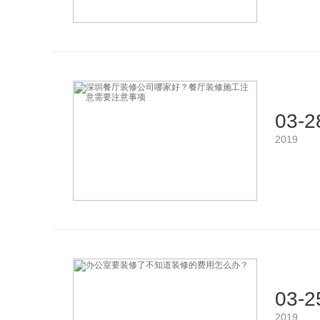
03-2
2019
03-2
2019