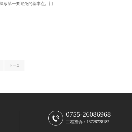
放第一要避免的基本点。门
下一页
0755-26086968
工程投诉：13728728182