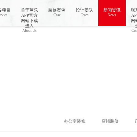
址进入18免费破解,芭乐视频APP下载IOS
务项目
关于芭乐
装修案例
设计团队
新闻资讯
联
rvice
Case
Team
News
APP官方
A
网站下载
网
进入
About Us
Con
办公室装修
店铺装修