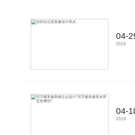
04-2
2019
04-1
2019