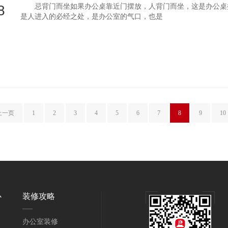
8
忌背门而坐如果办公桌靠近门摆放，人背门而坐，这是办公桌摆
是人进入的必经之处，是办公室的气口，也是
上一页
1
2
3
4
5
6
7
8
9
10
心
装修攻略
办公室装修