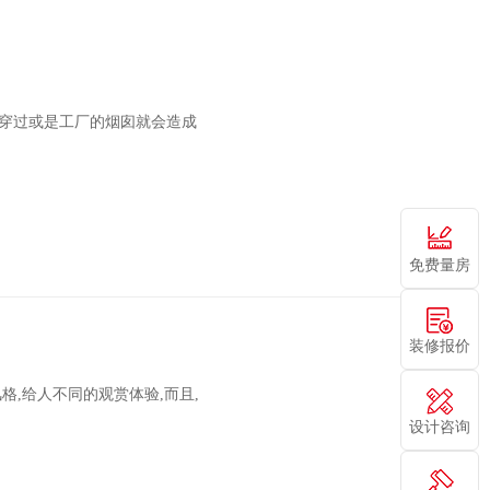
穿过或是工厂的烟囱就会造成
免费量房
装修报价
,给人不同的观赏体验,而且,
设计咨询