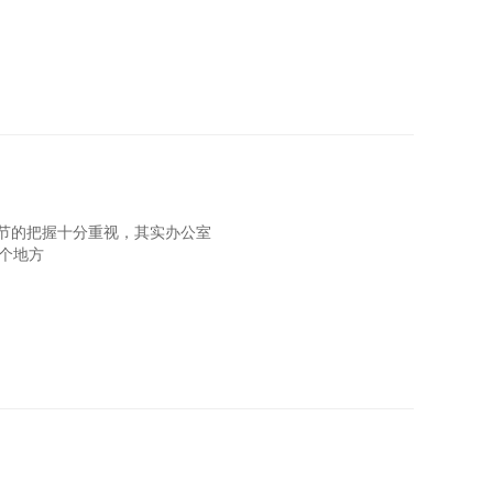
把握十分重视，其实办公室
一个地方