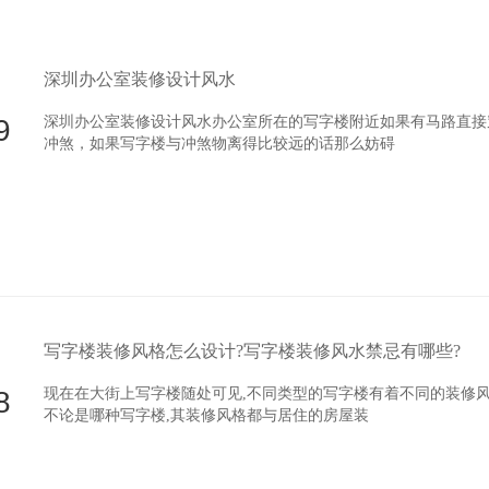
深圳办公室装修设计风水
9
深圳办公室装修设计风水办公室所在的写字楼附近如果有马路直接
冲煞，如果写字楼与冲煞物离得比较远的话那么妨碍
写字楼装修风格怎么设计?写字楼装修风水禁忌有哪些?
8
现在在大街上写字楼随处可见,不同类型的写字楼有着不同的装修风格
不论是哪种写字楼,其装修风格都与居住的房屋装