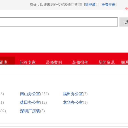
您好，欢迎来到办公室装修问答网! [
请登录
]
|
[
免费注册
]
网址进入18免费破解,芭乐视频APP下载IO
免
题库
问答专家
装修案例
装修报价
新闻资讯
联系
官
13)
南山办公室
(252)
福田办公室
(7)
11)
盐田办公室
(12)
龙华办公室
(1)
402)
深圳厂房装
(5)