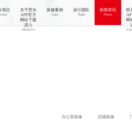
址进入18免费破解,芭乐视频APP下载IOS
务项目
关于芭乐
装修案例
设计团队
新闻资讯
联
rvice
Case
Team
News
APP官方
A
网站下载
网
进入
About Us
Con
办公室装修
店铺装修