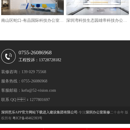
南山区蛇口-有品国际科技办公室装修
深圳湾科技生态园雄帝科技办公设计
0755-26086968
工程投诉：13728728182
装修咨询：139 029 75568
服务热线：0755-26086968
客服邮箱：kefu@52-vision.com
联系 QQ ：1277801697
深圳芭乐APP官方网站下载进入建设集团有限公司
-专注
深圳办公室装修
二十余年 版
权所有
粤ICP备48462393号