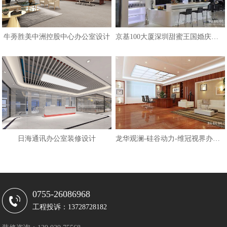
牛蒡胜美中洲控股中心办公室设计
京基100大厦深圳甜蜜王国婚庆公司
日海通讯办公室装修设计
龙华观澜-硅谷动力-维冠视界办公室
0755-26086968
工程投诉：13728728182