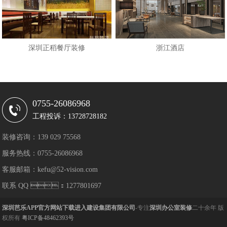
深圳正稻餐厅装修
浙江酒店
0755-26086968
工程投诉：13728728182
装修咨询：139 029 75568
服务热线：0755-26086968
客服邮箱：kefu@52-vision.com
联系 QQ ：1277801697
深圳芭乐APP官方网站下载进入建设集团有限公司
-专注
深圳办公室装修
二十余年 版
权所有
粤ICP备48462393号