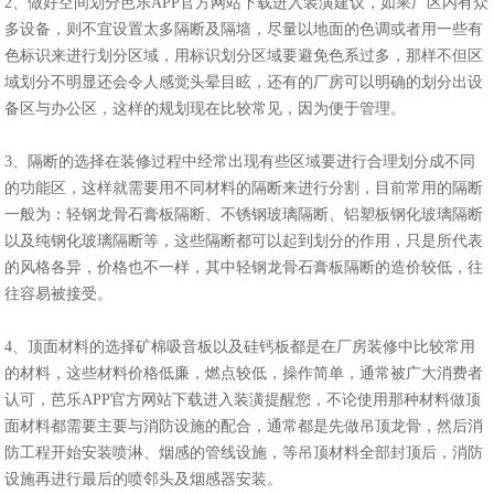
2、做好空间划分芭乐APP官方网站下载进入装潢建议，如果厂区内有众
多设备，则不宜设置太多隔断及隔墙，尽量以地面的色调或者用一些有
色标识来进行划分区域，用标识划分区域要避免色系过多，那样不但区
域划分不明显还会令人感觉头晕目眩，还有的厂房可以明确的划分出设
备区与办公区，这样的规划现在比较常见，因为便于管理。
3、隔断的选择在装修过程中经常出现有些区域要进行合理划分成不同
的功能区，这样就需要用不同材料的隔断来进行分割，目前常用的隔断
一般为：轻钢龙骨石膏板隔断、不锈钢玻璃隔断、铝塑板钢化玻璃隔断
以及纯钢化玻璃隔断等，这些隔断都可以起到划分的作用，只是所代表
的风格各异，价格也不一样，其中轻钢龙骨石膏板隔断的造价较低，往
往容易被接受。
4、顶面材料的选择矿棉吸音板以及硅钙板都是在厂房装修中比较常用
的材料，这些材料价格低廉，燃点较低，操作简单，通常被广大消费者
认可，芭乐APP官方网站下载进入装潢提醒您，不论使用那种材料做顶
面材料都需要主要与消防设施的配合，通常都是先做吊顶龙骨，然后消
防工程开始安装喷淋、烟感的管线设施，等吊顶材料全部封顶后，消防
设施再进行最后的喷邻头及烟感器安装。