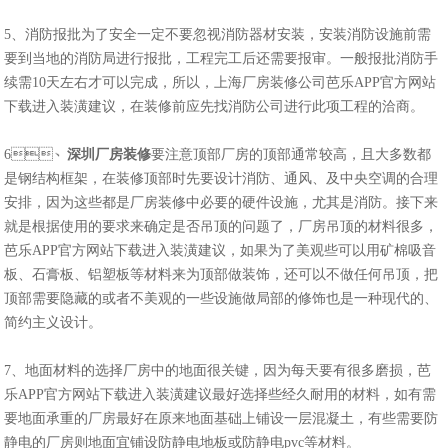
5、消防报批为了安全一定不要忽视消防器材安装，安装消防设施前需
要到当地的消防局进行报批，工程完工后还需要报审。一般报批消防手
续需10天左右才可以完成，所以，上海厂房装修公司芭乐APP官方网站
下载进入装潢建议，在装修前应先找消防公司进行此项工程的洽商。
6、
深圳厂房装修
要注意顶部厂房的顶部通常较高，且大多数都
是钢结构框架，在装修顶部时先要设计消防、通风、及中央空调的合理
安排，因为这些都是厂房装修中必要的硬件设施，尤其是消防。接下来
就是根据使用的要求来确定是否吊顶的问题了，厂房吊顶的材料很多，
芭乐APP官方网站下载进入装潢建议，如果为了美观些可以用矿棉吸音
板、石膏板、铝塑板等材料来为顶部做装饰，还可以不做任何吊顶，把
顶部需要隐藏的或者不美观的一些设施做局部的修饰也是一种现代的、
简约主义设计。
7、地面材料的选择厂房中的地面很关键，因为每天要有很多磨损，芭
乐APP官方网站下载进入装潢建议最好选择些经久耐用的材料，如有需
要地面承重的厂房最好在原来地面基础上铺设一层混凝土，有些需要防
静电的厂房则地面宜铺设防静电地板或防静电pvc等材料。