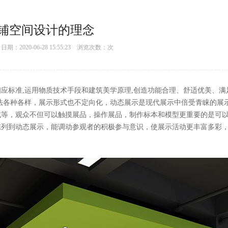
铺空间设计的理念
：2020-06-28 15:55:23 浏览次数：
次
标准,运用物质技术手段和建筑美学原理,创造功能合理、舒适优美、
各种各样，展示形式也不定向化，动态展示是现代展示中倍受青睐的展
、互动式等，观众不但可以触摸展品，操作展品，制作标本和模型更重要的是可
陈列到动态展示，能调动参观者的积极参与意识，使展示活动更丰富多彩