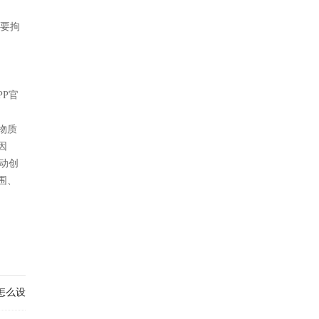
不要拘
PP官
物质
因
活动创
、
怎么设