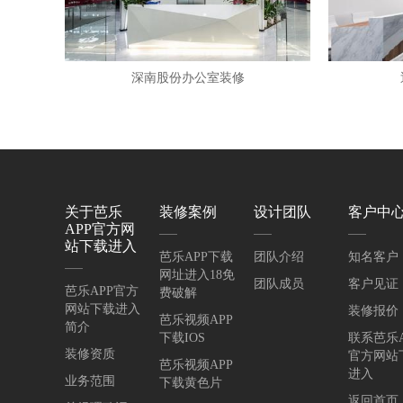
深南股份办公室装修
关于芭乐
装修案例
设计团队
客户中
APP官方网
站下载进入
芭乐APP下载
团队介绍
知名客户
网址进入18免
团队成员
客户见证
芭乐APP官方
费破解
网站下载进入
装修报价
芭乐视频APP
简介
下载IOS
联系芭乐A
装修资质
官方网站
芭乐视频APP
进入
业务范围
下载黄色片
返回首页