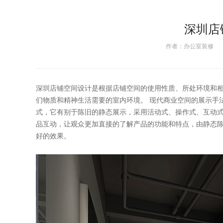
深圳店
作者：
办公室装修
日期
深圳店铺空间设计是根据店铺空间的使用性质、所处环境和相应
们物质和精神生活需要的室内环境。 现代商业空间的展示手法
式，它有别于陈旧的静态展示，采用活动式、操作式
品互动，让观众更加直接的了解产品的功能和特点，由静态
好的效果。