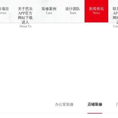
址进入18免费破解,芭乐视频APP下载IOS
务项目
关于芭乐
装修案例
设计团队
新闻资讯
联
rvice
Case
Team
News
APP官方
A
网站下载
网
进入
About Us
Con
办公室装修
店铺装修