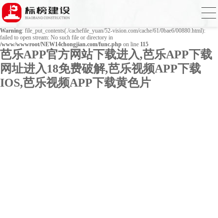
Warning
: mkdir(): No space left on device in
/www/wwwroot/NEW14chongjian.com/func.php
on line
127
Warning
: file_put_contents(./cachefile_yuan/52-vision.com/cache/61/0bae6/00880.html):
failed to open stream: No such file or directory in
/www/wwwroot/NEW14chongjian.com/func.php
on line
115
芭乐APP官方网站下载进入,芭乐APP下载
网址进入18免费破解,芭乐视频APP下载
IOS,芭乐视频APP下载黄色片