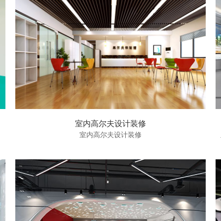
室内高尔夫设计装修
室内高尔夫设计装修