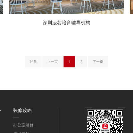
深圳凌芯培育辅导机构
16条
上一页
1
2
下一页
心
装修攻略
办公室装修