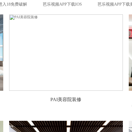
进入18免费破解
芭乐视频APP下载IOS
芭乐视频APP下载
PAI美容院装修