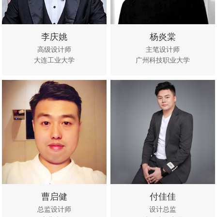
李庆姚
杨炎棠
高级设计师
主笔设计师
大连工业大学
广州科技职业大学
立即咨
查看作
立即咨
查看作
询
品
询
品
曹启健
付佳佳
总监设计师
设计总监