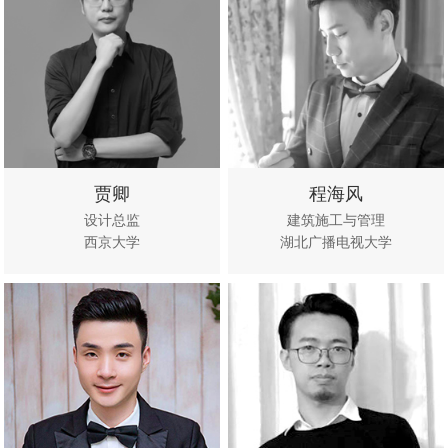
贾卿
程海风
设计总监
建筑施工与管理
西京大学
湖北广播电视大学
立即咨
查看作
立即咨
查看作
询
品
询
品