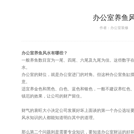
办公室养鱼风
作者：
办公室装修
日期
办公室养鱼风水有哪些？
一般养鱼数目宜为一尾、四尾、六尾及九尾为佳。这些数字
水。
办公室的财位，就是办公室进门的对角。但这种办公室鱼
意。
适宜养金色和黑色、白色、蓝色和银色，一般不建议养红色
镇厄的效果，让公司的财产留住。
财气的衰旺大小决定公司发展好坏上面谈的第一个办公选址要求是
风水知识的人都能知道明白其中的道理。
那么第二个问题则是需要专业知识，要知道办公室财运的好