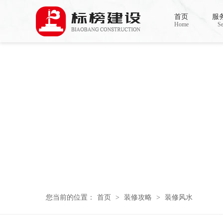
芭乐APP官方网站下载进入,芭乐APP下载网
首页
服
Home
Se
您当前的位置：
首页
>
装修攻略
>
装修风水