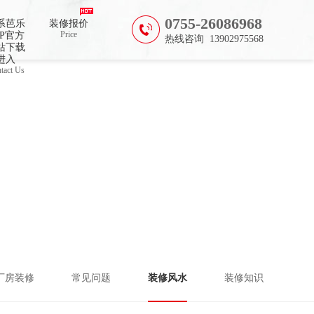
,芭乐视频APP下载黄色片
0755-26086968
系芭乐
装修报价
Price
PP官方
热线咨询 13902975568
站下载
进入
tact Us
厂房装修
常见问题
装修风水
装修知识