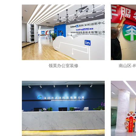
领英办公室装修
南山区-