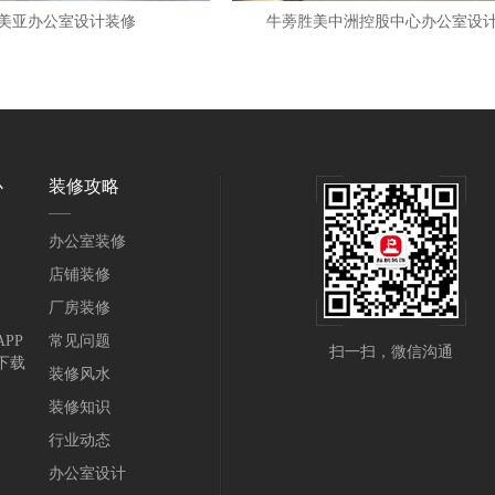
美亚办公室设计装修
牛蒡胜美中洲控股中心办公室设
心
装修攻略
办公室装修
店铺装修
厂房装修
PP
常见问题
扫一扫，微信沟通
下载
装修风水
装修知识
行业动态
办公室设计