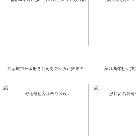
瀚蓝城市环境服务公司办公室设计效果图
莫延斯尔顿科技