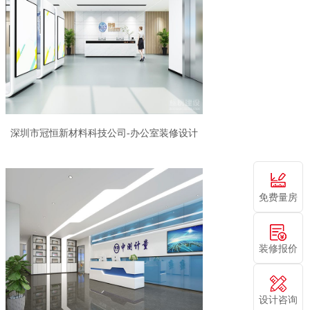
深圳市冠恒新材料科技公司-办公室装修设计
免费量房
装修报价
设计咨询