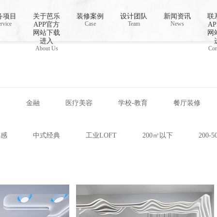
址进入18免费破解,芭乐视频APP下载IOS
务项目
关于芭乐
装修案例
设计团队
新闻资讯
联
rvice
Case
Team
News
APP官方
A
网站下载
网
进入
About Us
Con
网
金融
医疗美容
学校-教育
餐厅装修
技感
中式经典
工业LOFT
200㎡以下
200-