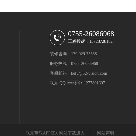
0755-26086968
工程投诉：13728728182
装修咨询：139 029 75568
服务热线：0755-26086968
客服邮箱：kefu@52-vision.com
联系 QQ ：1277801697
联系芭乐APP官方网站下载进入
|
网站声明