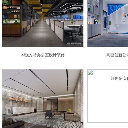
华强方特办公室设计装修
高巨创新公