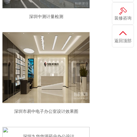
深圳中测计量检测
装修咨询
返回顶部
深圳市易中电子办公室设计效果图