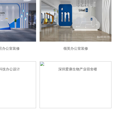
司办公室装修
领英办公室装修