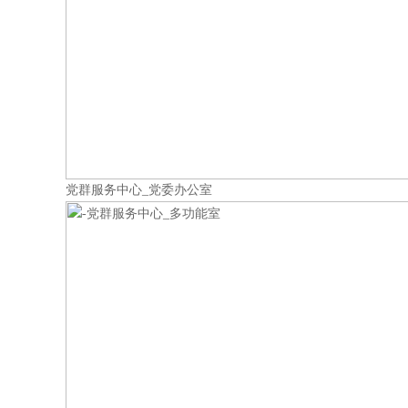
党群服务中心_党委办公室