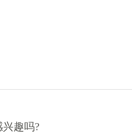
感兴趣吗?