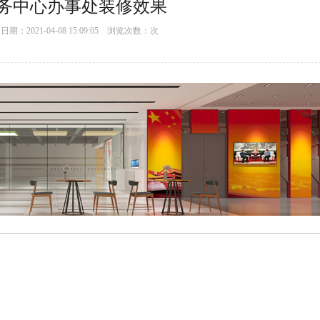
务中心办事处装修效果
：2021-04-08 15:09:05 浏览次数：
次