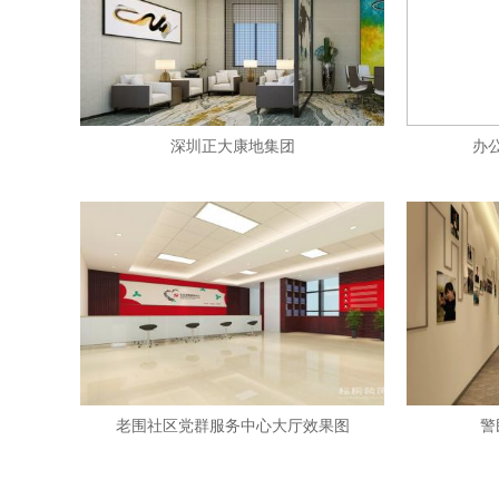
深圳正大康地集团
办
老围社区党群服务中心大厅效果图
警