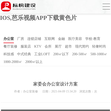
芭乐APP官方网站下载进入,芭乐APP下载
网址进入18免费破解,芭乐视频APP下载
IOS,芭乐视频APP下载黄色片
办公室
厂房
连锁店铺
互联网
金融
医疗美容
学校-教育
餐厅装修
服装店
KTV
会所
展厅
超市
现代简约
轻奢时尚
科技感
中式经典
工业LOFT
200㎡以下
200-500㎡
500-1000㎡
1000-2000㎡
2000㎡以上
家委会办公室设计方案
作者：
办公室装修
日期：2021-04-09 15:34:20 浏览次数：
次