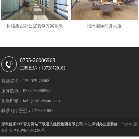
科信集团办公室装修方案效果
福田国际商务大厦
0755-26086968
工程投诉：13728728182
装修咨询：139 029 75568
服务热线：0755-26086968
客服邮箱：kefu@52-vision.com
联系 QQ ：1277801697
深圳芭乐APP官方网站下载进入建设集团有限公司
-专注
深圳办公室装修
二十余年 版
权所有
粤ICP备48462393号