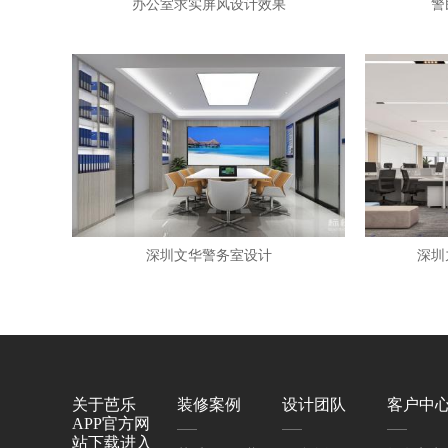
办公室求实屏风设计效果
警
深圳文华警务室设计
深圳
关于芭乐
装修案例
设计团队
客户中
APP官方网
站下载进入