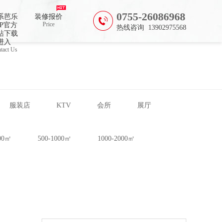
,芭乐视频APP下载黄色片
0755-26086968
系芭乐
装修报价
Price
PP官方
热线咨询 13902975568
站下载
进入
tact Us
服装店
KTV
会所
展厅
500㎡
500-1000㎡
1000-2000㎡