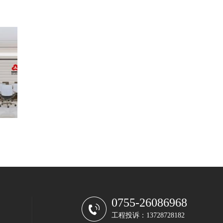
0755-26086968
工程投诉：13728728182