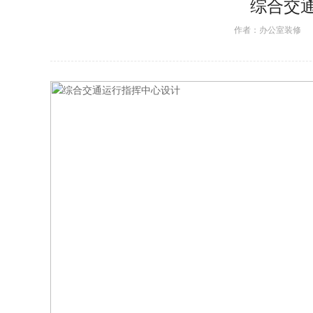
综合交
作者：
办公室装修
日期