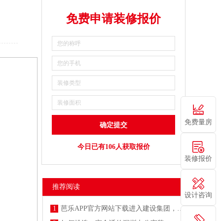
免费申请装修报价
免费量房
今日已有106人获取报价
装修报价
推荐阅读
设计咨询
1
芭乐APP官方网站下载进入建设集团，施工防疫两不误