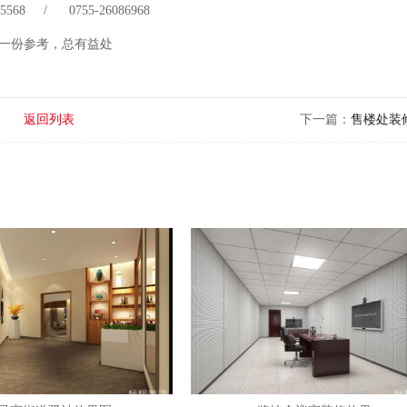
 75568 / 0755-26086968
一份参考，总有益处
返回列表
下一篇：
售楼处装