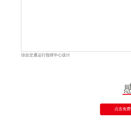
综合交通运行指挥中心设计
点击免费