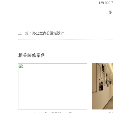
139 029
多
上一篇：
办公室办公区域设计
相关装修案例