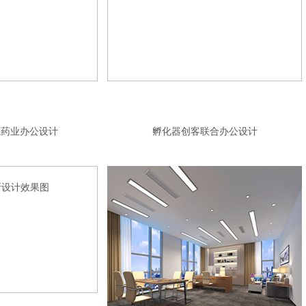
源药业办公设计
孵化器创客联合办公设计