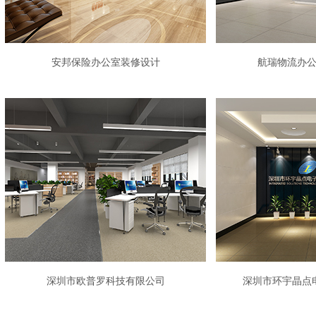
安邦保险办公室装修设计
航瑞物流办
深圳市欧普罗科技有限公司
深圳市环宇晶点