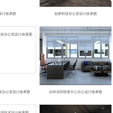
设计效果图
创梦科技办公室设计效果图
技办公室设计效果图
步科深圳研发中心办公设计效果图