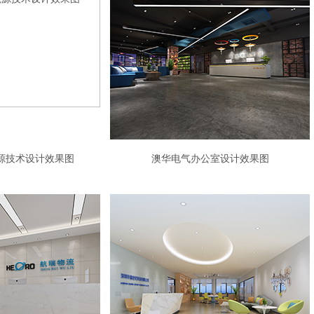
源技术设计效果图
澳华电气办公室设计效果图