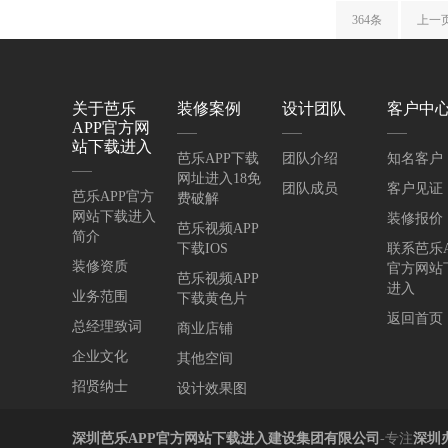
364条
上一
关于芭乐
装修案例
设计团队
客户中
APP官方网
站下载进入
芭乐APP下载
团队介绍
知名客户
网址进入18免
团队成员
客户见证
芭乐APP官方
费破解
网站下载进入
装修报价
芭乐视频APP
简介
下载IOS
联系芭乐A
装修资质
官方网站
芭乐视频APP
进入
业务范围
下载黄色片
返回首页
总经理致词
商业店铺
企业文化
其他空间
招贤纳士
设计效果图
深圳芭乐APP官方网站下载进入建设集团有限公司
-专注
深圳