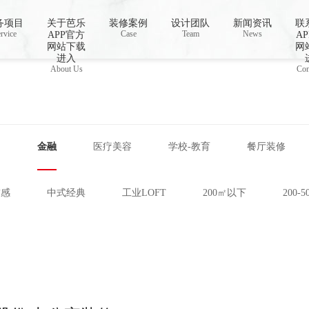
址进入18免费破解,芭乐视频APP下载IOS
务项目
关于芭乐
装修案例
设计团队
新闻资讯
联
rvice
Case
Team
News
APP官方
A
网站下载
网
进入
About Us
Con
网
金融
医疗美容
学校-教育
餐厅装修
技感
中式经典
工业LOFT
200㎡以下
200-