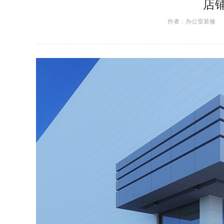
店
作者：
办公室装修
日期