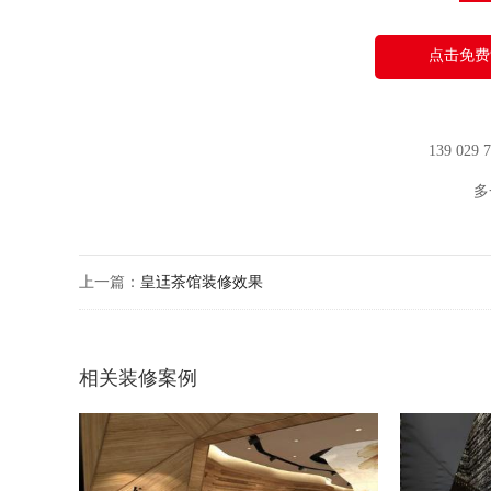
点击免费
139 029
多
上一篇：
皇迋茶馆装修效果
相关装修案例