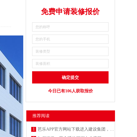
免费申请装修报价
今日已有106人获取报价
推荐阅读
1
芭乐APP官方网站下载进入建设集团，施工防疫两不误