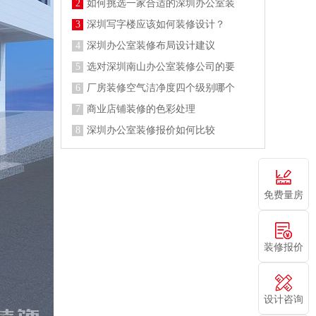
2
如何挑选一家合适的深圳办公室装
3
深圳写字楼应该如何装修设计？
4
深圳办公室装修布局设计建议
5
选对深圳南山办公室装修公司的要
6
厂房装修空气洁净度四个级别哪个
7
商业店铺装修的色彩处理
8
深圳办公室装修报价如何比较
免费量房
装修报价
设计咨询