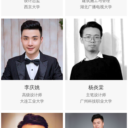
设计总监
建筑施工与管理
西京大学
湖北广播电视大学
立即咨
查看作
立即咨
查看作
询
品
询
品
李庆姚
杨炎棠
高级设计师
主笔设计师
大连工业大学
广州科技职业大学
立即咨
查看作
立即咨
查看作
询
品
询
品