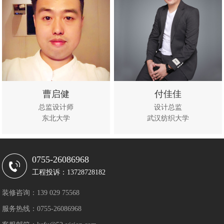
曹启健
付佳佳
总监设计师
设计总监
东北大学
武汉纺织大学
立即咨
查看作
立即咨
查看作
询
品
询
品
0755-26086968
工程投诉：13728728182
装修咨询：139 029 75568
服务热线：0755-26086968