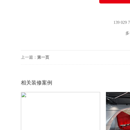
139 029
多
上一篇：
第一页
相关装修案例