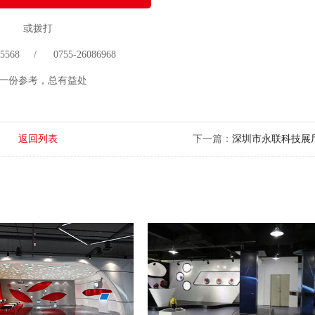
或拨打
 75568 / 0755-26086968
一份参考，总有益处
返回列表
下一篇：
深圳市永联科技展