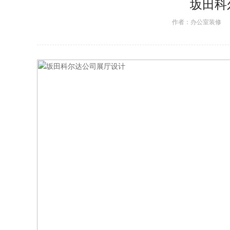
坂田科
作者：
办公室装修
日期