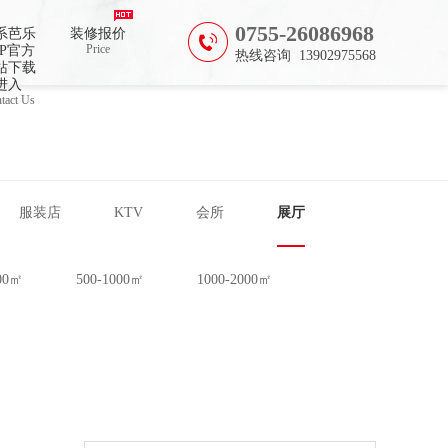
,芭乐视频APP下载黄色片
0755-26086968
系芭乐
装修报价
Price
PP官方
热线咨询 13902975568
站下载
进入
tact Us
服装店
KTV
会所
展厅
500㎡
500-1000㎡
1000-2000㎡