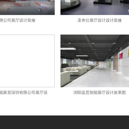
骋公司展厅设计装修
圣奇仕展厅设计设计装修
能家居深圳有限公司展厅设
浏阳蓝思智能展厅设计效果图