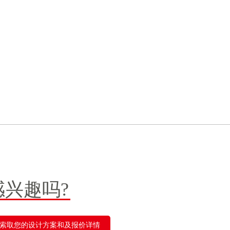
感兴趣吗?
索取您的设计方案和及报价详情