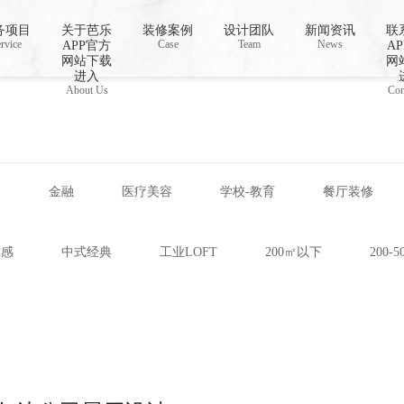
址进入18免费破解,芭乐视频APP下载IOS
务项目
关于芭乐
装修案例
设计团队
新闻资讯
联
rvice
Case
Team
News
APP官方
A
网站下载
网
进入
About Us
Con
网
金融
医疗美容
学校-教育
餐厅装修
技感
中式经典
工业LOFT
200㎡以下
200-