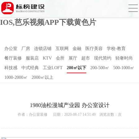
芭乐APP官方网站下载进入,芭乐APP下载
网址进入18免费破解,芭乐视频APP下载
IOS,芭乐视频APP下载黄色片
办公室
厂房
连锁店铺
互联网
金融
医疗美容
学校-教育
餐厅装修
服装店
KTV
会所
展厅
超市
现代简约
轻奢时尚
科技感
中式经典
工业LOFT
200㎡以下
200-500㎡
500-1000㎡
1000-2000㎡
2000㎡以上
1980油松漫城产业园 办公室设计
作者：
办公室装修
日期：2020-08-17 14:51:49 浏览次数：
次