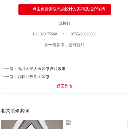
点击免费索取您的设计方案和及报价详情
或拨打
139 029 75568 / 0755-26086968
多一份参考，总有益处
上一篇：
深圳太平人寿装修设计效果
下一篇：
万联证券店面装修
返回列表
相关装修案例