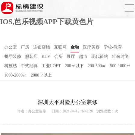
芭乐APP官方网站下载进入,芭乐APP下载
网址进入18免费破解,芭乐视频APP下载
IOS,芭乐视频APP下载黄色片
办公室
厂房
连锁店铺
互联网
金融
医疗美容
学校-教育
餐厅装修
服装店
KTV
会所
展厅
超市
现代简约
轻奢时尚
科技感
中式经典
工业LOFT
200㎡以下
200-500㎡
500-1000㎡
1000-2000㎡
2000㎡以上
深圳太平财险办公室装修
作者：
办公室装修
日期：2021-04-12 16:43:28 浏览次数：
次