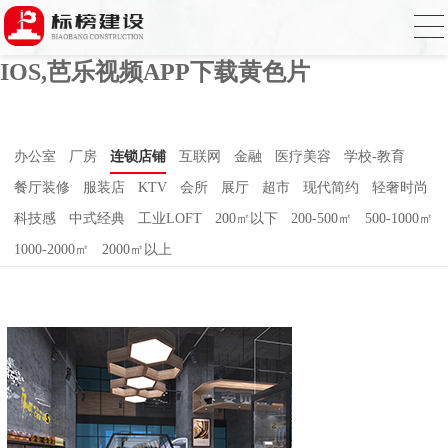
芭乐APP官方网站下载进入,芭乐APP下载
网址进入18免费破解,芭乐视频APP下载
IOS,芭乐视频APP下载黄色片
办公室
厂房
连锁店铺
互联网
金融
医疗美容
学校-教育
餐厅装修
服装店
KTV
会所
展厅
超市
现代简约
轻奢时尚
科技感
中式经典
工业LOFT
200㎡以下
200-500㎡
500-1000㎡
1000-2000㎡
2000㎡以上